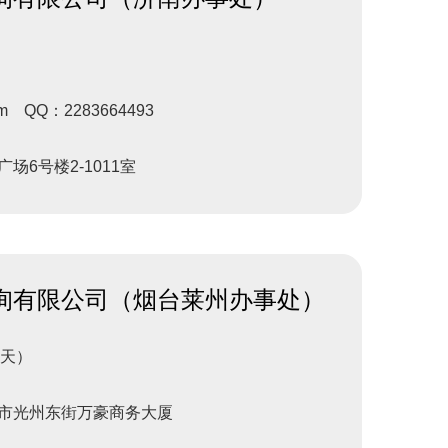
om QQ：2283664493
6号楼2-1011室
询有限公司（烟台莱州办事处）
全天）
市光州东街万豪商务大厦