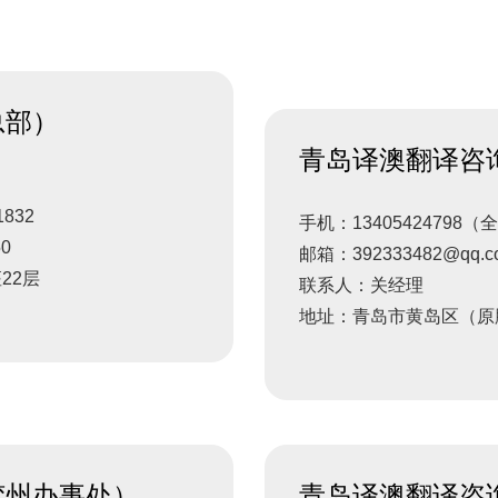
总部）
青岛译澳翻译咨
832
手机：13405424798（全
0
邮箱：392333482@qq.c
22层
联系人：关经理
地址：青岛市黄岛区（原胶
胶州办事处）
青岛译澳翻译咨